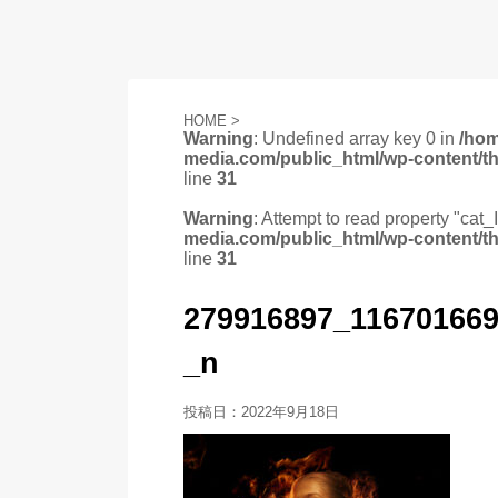
HOME
>
Warning
: Undefined array key 0 in
/ho
media.com/public_html/wp-content/t
line
31
Warning
: Attempt to read property "cat_
media.com/public_html/wp-content/t
line
31
279916897_11670166
_n
投稿日：
2022年9月18日