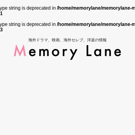
 type string is deprecated in
/home/memorylane/memorylane-me
1
 type string is deprecated in
/home/memorylane/memorylane-me
3
海外ドラマ、映画、海外セレブ、洋楽の情報