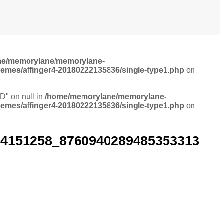
me/memorylane/memorylane-
hemes/affinger4-20180222135836/single-type1.php
on
ID" on null in
/home/memorylane/memorylane-
hemes/affinger4-20180222135836/single-type1.php
on
94151258_8760940289485353313