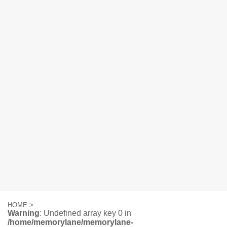
HOME
>
Warning
: Undefined array key 0 in
/home/memorylane/memorylane-