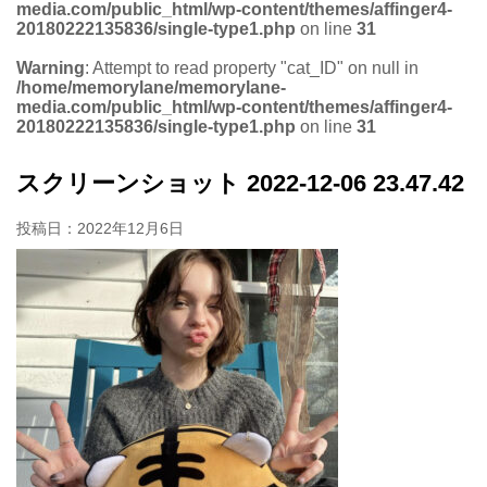
media.com/public_html/wp-content/themes/affinger4-
20180222135836/single-type1.php
on line
31
Warning
: Attempt to read property "cat_ID" on null in
/home/memorylane/memorylane-
media.com/public_html/wp-content/themes/affinger4-
20180222135836/single-type1.php
on line
31
スクリーンショット 2022-12-06 23.47.42
投稿日：
2022年12月6日