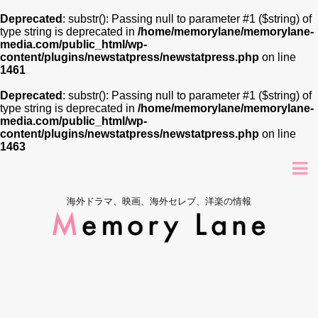
Deprecated
: substr(): Passing null to parameter #1 ($string) of
type string is deprecated in
/home/memorylane/memorylane-
media.com/public_html/wp-
content/plugins/newstatpress/newstatpress.php
on line
1461
Deprecated
: substr(): Passing null to parameter #1 ($string) of
type string is deprecated in
/home/memorylane/memorylane-
media.com/public_html/wp-
content/plugins/newstatpress/newstatpress.php
on line
1463
海外ドラマ、映画、海外セレブ、洋楽の情報