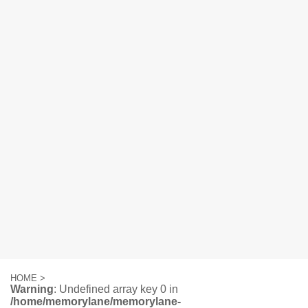
HOME
>
Warning
: Undefined array key 0 in
/home/memorylane/memorylane-