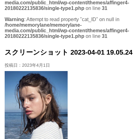
media.com/public_html/wp-content/themes/affinger4-
20180222135836/single-type1.php
on line
31
Warning
: Attempt to read property "cat_ID" on null in
/home/memorylane/memorylane-
media.com/public_html/wp-content/themes/affinger4-
20180222135836/single-type1.php
on line
31
スクリーンショット 2023-04-01 19.05.24
投稿日：
2023年4月1日