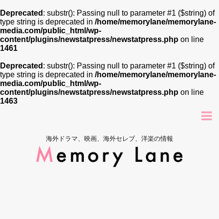
Deprecated
: substr(): Passing null to parameter #1 ($string) of
type string is deprecated in
/home/memorylane/memorylane-
media.com/public_html/wp-
content/plugins/newstatpress/newstatpress.php
on line
1461
Deprecated
: substr(): Passing null to parameter #1 ($string) of
type string is deprecated in
/home/memorylane/memorylane-
media.com/public_html/wp-
content/plugins/newstatpress/newstatpress.php
on line
1463
海外ドラマ、映画、海外セレブ、洋楽の情報