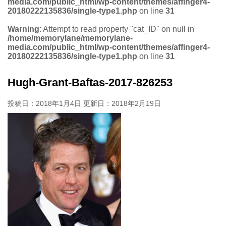
media.com/public_html/wp-content/themes/affinger4-
20180222135836/single-type1.php
on line
31
Warning
: Attempt to read property "cat_ID" on null in
/home/memorylane/memorylane-
media.com/public_html/wp-content/themes/affinger4-
20180222135836/single-type1.php
on line
31
Hugh-Grant-Baftas-2017-826253
投稿日：2018年1月4日 更新日：
2018年2月19日