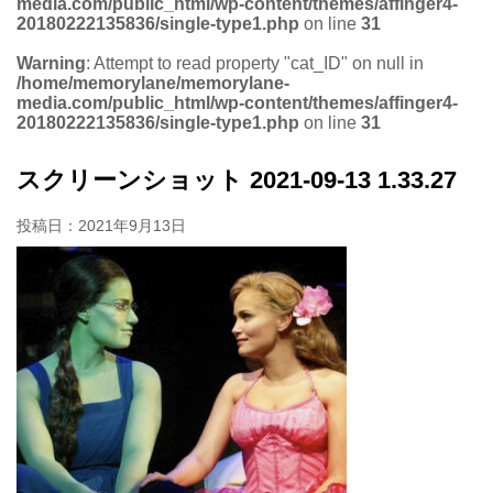
media.com/public_html/wp-content/themes/affinger4-
20180222135836/single-type1.php
on line
31
Warning
: Attempt to read property "cat_ID" on null in
/home/memorylane/memorylane-
media.com/public_html/wp-content/themes/affinger4-
20180222135836/single-type1.php
on line
31
スクリーンショット 2021-09-13 1.33.27
投稿日：
2021年9月13日