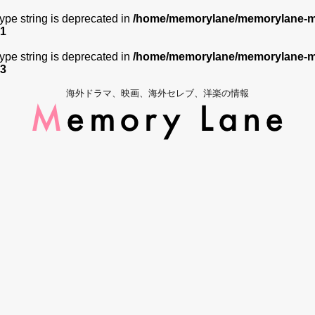
 type string is deprecated in
/home/memorylane/memorylane-me
1
 type string is deprecated in
/home/memorylane/memorylane-me
3
海外ドラマ、映画、海外セレブ、洋楽の情報