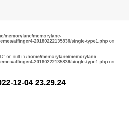
me/memorylane/memorylane-
hemes/affinger4-20180222135836/single-type1.php
on
ID" on null in
/home/memorylane/memorylane-
hemes/affinger4-20180222135836/single-type1.php
on
2-04 23.29.24