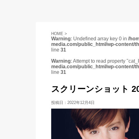
HOME
>
Warning
: Undefined array key 0 in
/ho
media.com/public_html/wp-content/t
line
31
Warning
: Attempt to read property "cat_
media.com/public_html/wp-content/t
line
31
スクリーンショット 2022-1
投稿日：
2022年12月4日