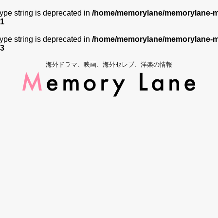
 type string is deprecated in
/home/memorylane/memorylane-me
1
 type string is deprecated in
/home/memorylane/memorylane-me
3
海外ドラマ、映画、海外セレブ、洋楽の情報