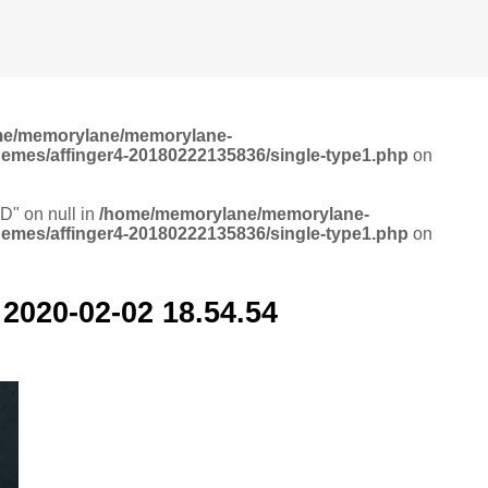
me/memorylane/memorylane-
hemes/affinger4-20180222135836/single-type1.php
on
ID" on null in
/home/memorylane/memorylane-
hemes/affinger4-20180222135836/single-type1.php
on
0-02-02 18.54.54