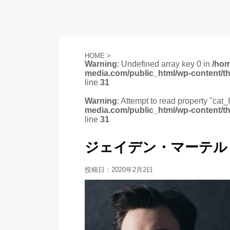
HOME
>
Warning
: Undefined array key 0 in
/ho
media.com/public_html/wp-content/t
line
31
Warning
: Attempt to read property "cat_
media.com/public_html/wp-content/t
line
31
ジェイデン・マーテル 202
投稿日：
2020年2月2日