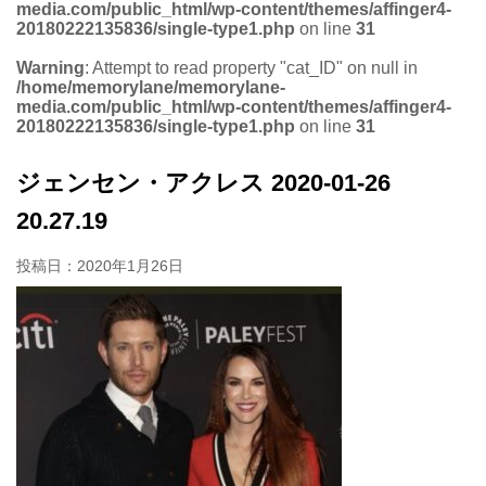
media.com/public_html/wp-content/themes/affinger4-
20180222135836/single-type1.php
on line
31
Warning
: Attempt to read property "cat_ID" on null in
/home/memorylane/memorylane-
media.com/public_html/wp-content/themes/affinger4-
20180222135836/single-type1.php
on line
31
ジェンセン・アクレス 2020-01-26
20.27.19
投稿日：
2020年1月26日