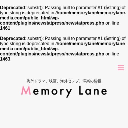
Deprecated
: substr(): Passing null to parameter #1 ($string) of
type string is deprecated in
/home/memorylane/memorylane-
media.com/public_html/wp-
content/plugins/newstatpress/newstatpress.php
on line
1461
Deprecated
: substr(): Passing null to parameter #1 ($string) of
type string is deprecated in
/home/memorylane/memorylane-
media.com/public_html/wp-
content/plugins/newstatpress/newstatpress.php
on line
1463
海外ドラマ、映画、海外セレブ、洋楽の情報