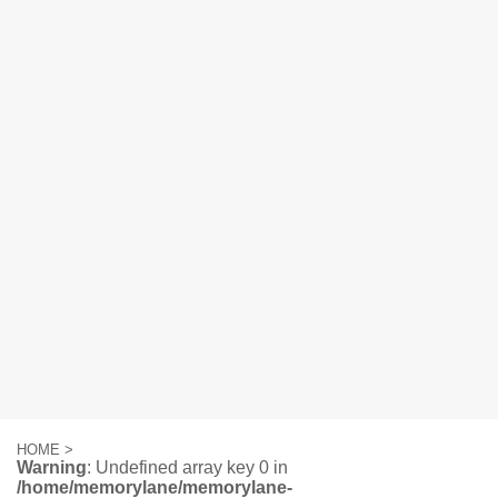
HOME
>
Warning
: Undefined array key 0 in
/home/memorylane/memorylane-