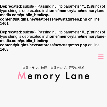
Deprecated
: substr(): Passing null to parameter #1 ($string) of
type string is deprecated in
/home/memorylane/memorylane-
media.com/public_html/wp-
content/plugins/newstatpress/newstatpress.php
on line
1461
Deprecated
: substr(): Passing null to parameter #1 ($string) of
type string is deprecated in
/home/memorylane/memorylane-
media.com/public_html/wp-
content/plugins/newstatpress/newstatpress.php
on line
1463
海外ドラマ、映画、海外セレブ、洋楽の情報