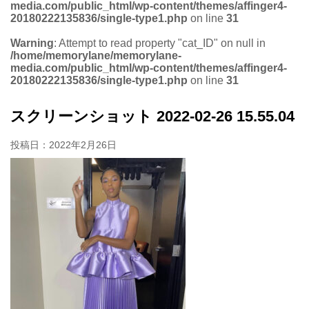
media.com/public_html/wp-content/themes/affinger4-
20180222135836/single-type1.php
on line
31
Warning
: Attempt to read property "cat_ID" on null in
/home/memorylane/memorylane-
media.com/public_html/wp-content/themes/affinger4-
20180222135836/single-type1.php
on line
31
スクリーンショット 2022-02-26 15.55.04
投稿日：
2022年2月26日