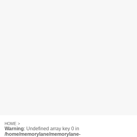
HOME
>
Warning
: Undefined array key 0 in
/home/memorylane/memorylane-