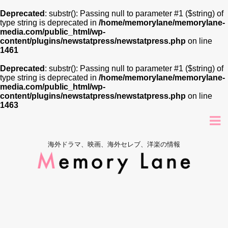
Deprecated
: substr(): Passing null to parameter #1 ($string) of
type string is deprecated in
/home/memorylane/memorylane-
media.com/public_html/wp-
content/plugins/newstatpress/newstatpress.php
on line
1461
Deprecated
: substr(): Passing null to parameter #1 ($string) of
type string is deprecated in
/home/memorylane/memorylane-
media.com/public_html/wp-
content/plugins/newstatpress/newstatpress.php
on line
1463
海外ドラマ、映画、海外セレブ、洋楽の情報