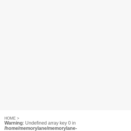
HOME
>
Warning
: Undefined array key 0 in
/home/memorylane/memorylane-