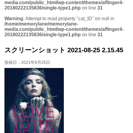
media.com/public_html/wp-content/themes/affinger4-
20180222135836/single-type1.php
on line
31
Warning
: Attempt to read property "cat_ID" on null in
/home/memorylane/memorylane-
media.com/public_html/wp-content/themes/affinger4-
20180222135836/single-type1.php
on line
31
スクリーンショット 2021-08-25 2.15.45
投稿日：
2021年8月25日