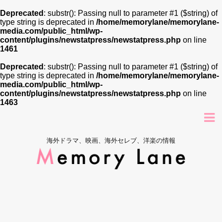
Deprecated
: substr(): Passing null to parameter #1 ($string) of
type string is deprecated in
/home/memorylane/memorylane-
media.com/public_html/wp-
content/plugins/newstatpress/newstatpress.php
on line
1461
Deprecated
: substr(): Passing null to parameter #1 ($string) of
type string is deprecated in
/home/memorylane/memorylane-
media.com/public_html/wp-
content/plugins/newstatpress/newstatpress.php
on line
1463
海外ドラマ、映画、海外セレブ、洋楽の情報