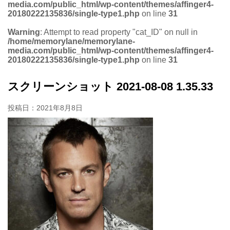
media.com/public_html/wp-content/themes/affinger4-
20180222135836/single-type1.php
on line
31
Warning
: Attempt to read property "cat_ID" on null in
/home/memorylane/memorylane-
media.com/public_html/wp-content/themes/affinger4-
20180222135836/single-type1.php
on line
31
スクリーンショット 2021-08-08 1.35.33
投稿日：
2021年8月8日