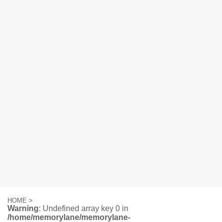
HOME
>
Warning
: Undefined array key 0 in
/home/memorylane/memorylane-