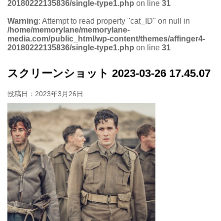
20180222135836/single-type1.php
on line
31
Warning
: Attempt to read property "cat_ID" on null in
/home/memorylane/memorylane-
media.com/public_html/wp-content/themes/affinger4-
20180222135836/single-type1.php
on line
31
スクリーンショット 2023-03-26 17.45.07
投稿日：
2023年3月26日