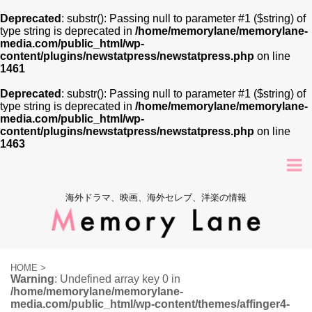
Deprecated
: substr(): Passing null to parameter #1 ($string) of
type string is deprecated in
/home/memorylane/memorylane-
media.com/public_html/wp-
content/plugins/newstatpress/newstatpress.php
on line
1461
Deprecated
: substr(): Passing null to parameter #1 ($string) of
type string is deprecated in
/home/memorylane/memorylane-
media.com/public_html/wp-
content/plugins/newstatpress/newstatpress.php
on line
1463
海外ドラマ、映画、海外セレブ、洋楽の情報
HOME
>
Warning
: Undefined array key 0 in
/home/memorylane/memorylane-
media.com/public_html/wp-content/themes/affinger4-