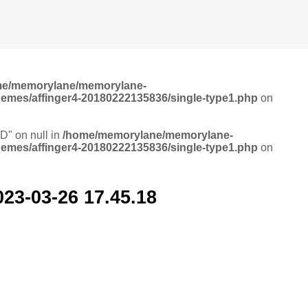
me/memorylane/memorylane-
hemes/affinger4-20180222135836/single-type1.php
on
ID" on null in
/home/memorylane/memorylane-
hemes/affinger4-20180222135836/single-type1.php
on
3-26 17.45.18