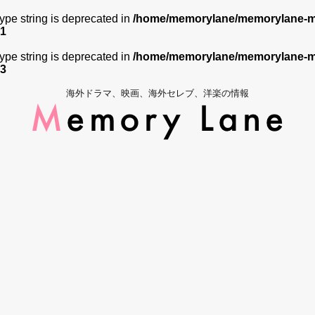
 type string is deprecated in
/home/memorylane/memorylane-me
1
 type string is deprecated in
/home/memorylane/memorylane-me
3
海外ドラマ、映画、海外セレブ、洋楽の情報