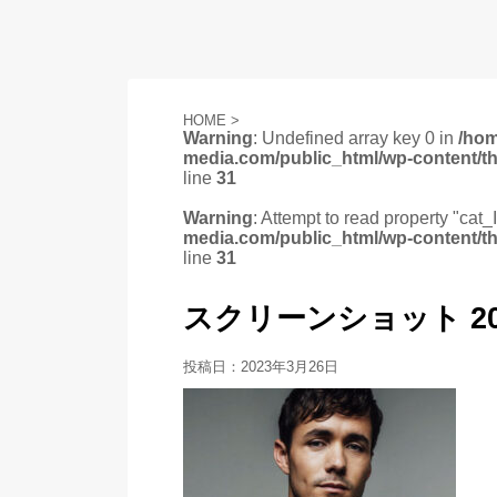
HOME
>
Warning
: Undefined array key 0 in
/ho
media.com/public_html/wp-content/t
line
31
Warning
: Attempt to read property "cat_
media.com/public_html/wp-content/t
line
31
スクリーンショット 2023-0
投稿日：
2023年3月26日