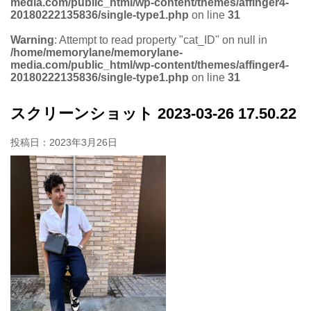
media.com/public_html/wp-content/themes/affinger4-
20180222135836/single-type1.php
on line
31
Warning
: Attempt to read property "cat_ID" on null in
/home/memorylane/memorylane-
media.com/public_html/wp-content/themes/affinger4-
20180222135836/single-type1.php
on line
31
スクリーンショット 2023-03-26 17.50.22
投稿日：
2023年3月26日