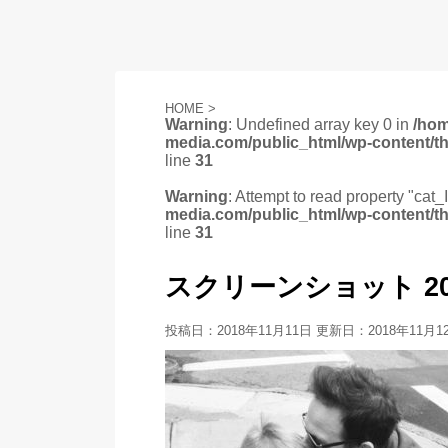
HOME
>
Warning
: Undefined array key 0 in
/ho
media.com/public_html/wp-content/t
line
31
Warning
: Attempt to read property "cat_
media.com/public_html/wp-content/t
line
31
スクリーンショット 2018-1
投稿日：2018年11月11日 更新日：
2018年11月1