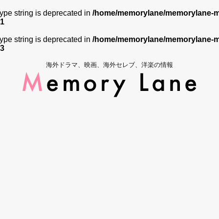
 type string is deprecated in
/home/memorylane/memorylane-me
1
 type string is deprecated in
/home/memorylane/memorylane-me
3
海外ドラマ、映画、海外セレブ、洋楽の情報