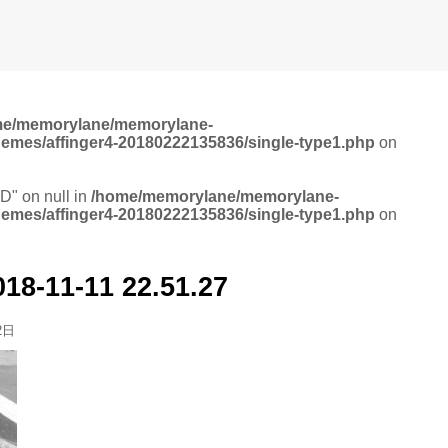
me/memorylane/memorylane-
hemes/affinger4-20180222135836/single-type1.php
on
ID" on null in
/home/memorylane/memorylane-
hemes/affinger4-20180222135836/single-type1.php
on
1-11 22.51.27
2日