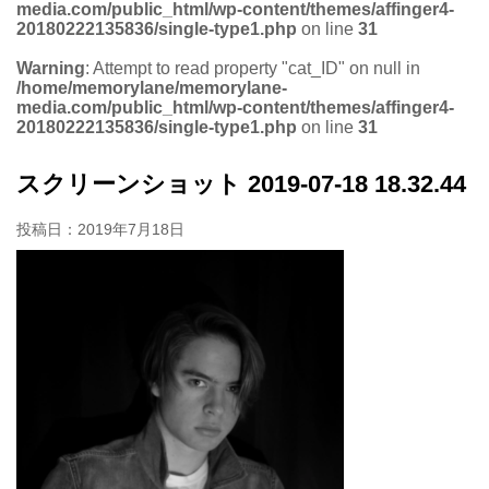
media.com/public_html/wp-content/themes/affinger4-
20180222135836/single-type1.php
on line
31
Warning
: Attempt to read property "cat_ID" on null in
/home/memorylane/memorylane-
media.com/public_html/wp-content/themes/affinger4-
20180222135836/single-type1.php
on line
31
スクリーンショット 2019-07-18 18.32.44
投稿日：
2019年7月18日