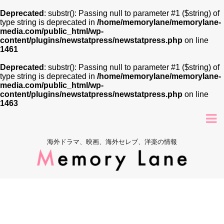
Deprecated
: substr(): Passing null to parameter #1 ($string) of
type string is deprecated in
/home/memorylane/memorylane-
media.com/public_html/wp-
content/plugins/newstatpress/newstatpress.php
on line
1461
Deprecated
: substr(): Passing null to parameter #1 ($string) of
type string is deprecated in
/home/memorylane/memorylane-
media.com/public_html/wp-
content/plugins/newstatpress/newstatpress.php
on line
1463
海外ドラマ、映画、海外セレブ、洋楽の情報