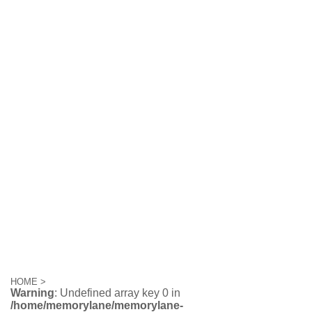
HOME
>
Warning
: Undefined array key 0 in
/home/memorylane/memorylane-