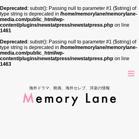
Deprecated
: substr(): Passing null to parameter #1 ($string) of
type string is deprecated in
/home/memorylane/memorylane-
media.com/public_html/wp-
content/plugins/newstatpress/newstatpress.php
on line
1461
Deprecated
: substr(): Passing null to parameter #1 ($string) of
type string is deprecated in
/home/memorylane/memorylane-
media.com/public_html/wp-
content/plugins/newstatpress/newstatpress.php
on line
1463
海外ドラマ、映画、海外セレブ、洋楽の情報