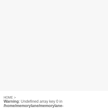
HOME
>
Warning
: Undefined array key 0 in
/home/memorylane/memorylane-