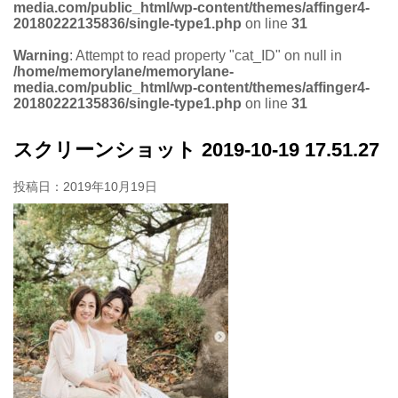
media.com/public_html/wp-content/themes/affinger4-
20180222135836/single-type1.php
on line
31
Warning
: Attempt to read property "cat_ID" on null in
/home/memorylane/memorylane-
media.com/public_html/wp-content/themes/affinger4-
20180222135836/single-type1.php
on line
31
スクリーンショット 2019-10-19 17.51.27
投稿日：
2019年10月19日