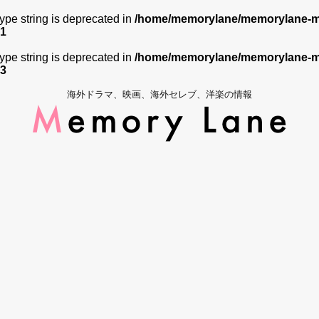
 type string is deprecated in
/home/memorylane/memorylane-me
1
 type string is deprecated in
/home/memorylane/memorylane-me
3
海外ドラマ、映画、海外セレブ、洋楽の情報