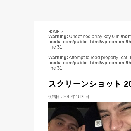
HOME
>
Warning
: Undefined array key 0 in
/ho
media.com/public_html/wp-content/t
line
31
Warning
: Attempt to read property "cat_
media.com/public_html/wp-content/t
line
31
スクリーンショット 2019-0
投稿日：
2019年4月29日