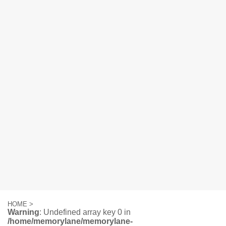
HOME
>
Warning
: Undefined array key 0 in
/home/memorylane/memorylane-