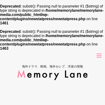
Deprecated
: substr(): Passing null to parameter #1 ($string) of
type string is deprecated in
/home/memorylane/memorylane-
media.com/public_html/wp-
content/plugins/newstatpress/newstatpress.php
on line
1461
Deprecated
: substr(): Passing null to parameter #1 ($string) of
type string is deprecated in
/home/memorylane/memorylane-
media.com/public_html/wp-
content/plugins/newstatpress/newstatpress.php
on line
1463
海外ドラマ、映画、海外セレブ、洋楽の情報