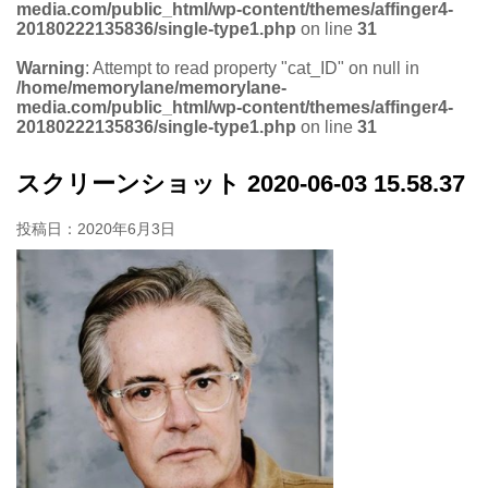
media.com/public_html/wp-content/themes/affinger4-
20180222135836/single-type1.php
on line
31
Warning
: Attempt to read property "cat_ID" on null in
/home/memorylane/memorylane-
media.com/public_html/wp-content/themes/affinger4-
20180222135836/single-type1.php
on line
31
スクリーンショット 2020-06-03 15.58.37
投稿日：
2020年6月3日