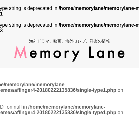
 type string is deprecated in
/home/memorylane/memorylane-me
1
 type string is deprecated in
/home/memorylane/memorylane-me
3
海外ドラマ、映画、海外セレブ、洋楽の情報
me/memorylane/memorylane-
hemes/affinger4-20180222135836/single-type1.php
on
ID" on null in
/home/memorylane/memorylane-
hemes/affinger4-20180222135836/single-type1.php
on