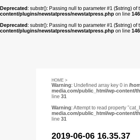
Deprecated
: substr(): Passing null to parameter #1 ($string) of
content/plugins/newstatpress/newstatpress.php
on line
146
Deprecated
: substr(): Passing null to parameter #1 ($string) of
content/plugins/newstatpress/newstatpress.php
on line
146
HOME
>
Warning
: Undefined array key 0 in
/ho
media.com/public_html/wp-content/t
line
31
Warning
: Attempt to read property "cat_
media.com/public_html/wp-content/t
line
31
2019-06-06 16.35.37