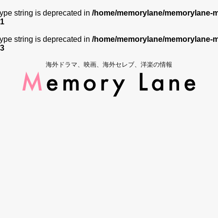
 type string is deprecated in
/home/memorylane/memorylane-me
1
 type string is deprecated in
/home/memorylane/memorylane-me
3
海外ドラマ、映画、海外セレブ、洋楽の情報