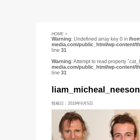
HOME
>
Warning
: Undefined array key 0 in
/ho
media.com/public_html/wp-content/t
line
31
Warning
: Attempt to read property "cat_
media.com/public_html/wp-content/t
line
31
liam_micheal_neeson
投稿日：
2019年6月5日