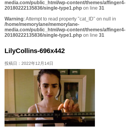
media.com/public_html/wp-content/themes/affinger4-
20180222135836/single-type1.php
on line
31
Warning
: Attempt to read property "cat_ID" on null in
/home/memorylane/memorylane-
media.com/public_html/wp-content/themes/affinger4-
20180222135836/single-type1.php
on line
31
LilyCollins-696x442
投稿日：
2022年12月14日