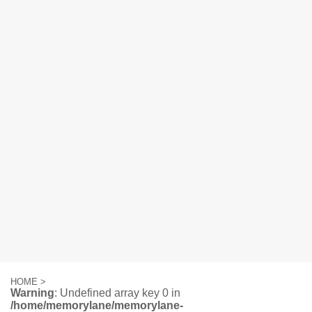
HOME
>
Warning
: Undefined array key 0 in
/home/memorylane/memorylane-