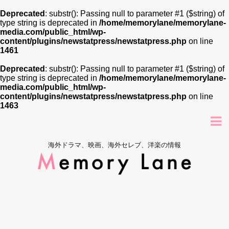
Deprecated
: substr(): Passing null to parameter #1 ($string) of
type string is deprecated in
/home/memorylane/memorylane-
media.com/public_html/wp-
content/plugins/newstatpress/newstatpress.php
on line
1461
Deprecated
: substr(): Passing null to parameter #1 ($string) of
type string is deprecated in
/home/memorylane/memorylane-
media.com/public_html/wp-
content/plugins/newstatpress/newstatpress.php
on line
1463
海外ドラマ、映画、海外セレブ、洋楽の情報