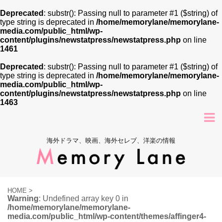
Deprecated
: substr(): Passing null to parameter #1 ($string) of
type string is deprecated in
/home/memorylane/memorylane-
media.com/public_html/wp-
content/plugins/newstatpress/newstatpress.php
on line
1461
Deprecated
: substr(): Passing null to parameter #1 ($string) of
type string is deprecated in
/home/memorylane/memorylane-
media.com/public_html/wp-
content/plugins/newstatpress/newstatpress.php
on line
1463
海外ドラマ、映画、海外セレブ、洋楽の情報
HOME
>
Warning
: Undefined array key 0 in
/home/memorylane/memorylane-
media.com/public_html/wp-content/themes/affinger4-