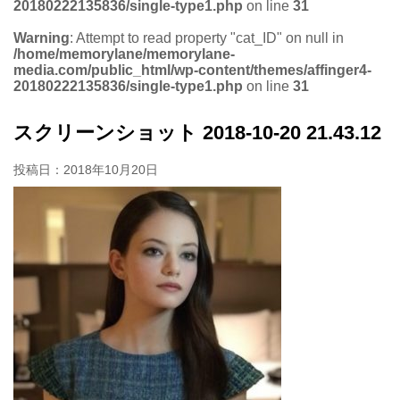
20180222135836/single-type1.php
on line
31
Warning
: Attempt to read property "cat_ID" on null in
/home/memorylane/memorylane-
media.com/public_html/wp-content/themes/affinger4-
20180222135836/single-type1.php
on line
31
スクリーンショット 2018-10-20 21.43.12
投稿日：
2018年10月20日