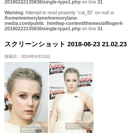
20180222135836/single-type1.php
on line
31
Warning
: Attempt to read property "cat_ID" on null in
/home/memorylane/memorylane-
media.com/public_html/wp-content/themes/affinger4-
20180222135836/single-type1.php
on line
31
スクリーンショット 2018-06-23 21.02.23
投稿日：
2018年6月23日