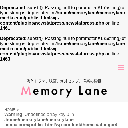
Deprecated
: substr(): Passing null to parameter #1 ($string) of
type string is deprecated in
/home/memorylane/memorylane-
media.com/public_html/wp-
content/plugins/newstatpress/newstatpress.php
on line
1461
Deprecated
: substr(): Passing null to parameter #1 ($string) of
type string is deprecated in
/home/memorylane/memorylane-
media.com/public_html/wp-
content/plugins/newstatpress/newstatpress.php
on line
1463
海外ドラマ、映画、海外セレブ、洋楽の情報
HOME
>
Warning
: Undefined array key 0 in
/home/memorylane/memorylane-
media.com/public_html/wp-content/themes/affinger4-