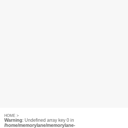
HOME
>
Warning
: Undefined array key 0 in
/home/memorylane/memorylane-