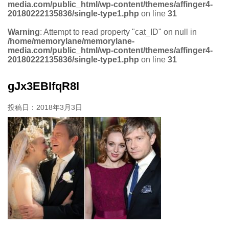
media.com/public_html/wp-content/themes/affinger4-
20180222135836/single-type1.php
on line
31
Warning
: Attempt to read property "cat_ID" on null in
/home/memorylane/memorylane-
media.com/public_html/wp-content/themes/affinger4-
20180222135836/single-type1.php
on line
31
gJx3EBIfqR8l
投稿日：
2018年3月3日