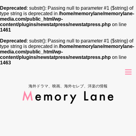
Deprecated
: substr(): Passing null to parameter #1 ($string) of
type string is deprecated in
/home/memorylane/memorylane-
media.com/public_html/wp-
content/plugins/newstatpress/newstatpress.php
on line
1461
Deprecated
: substr(): Passing null to parameter #1 ($string) of
type string is deprecated in
/home/memorylane/memorylane-
media.com/public_html/wp-
content/plugins/newstatpress/newstatpress.php
on line
1463
海外ドラマ、映画、海外セレブ、洋楽の情報