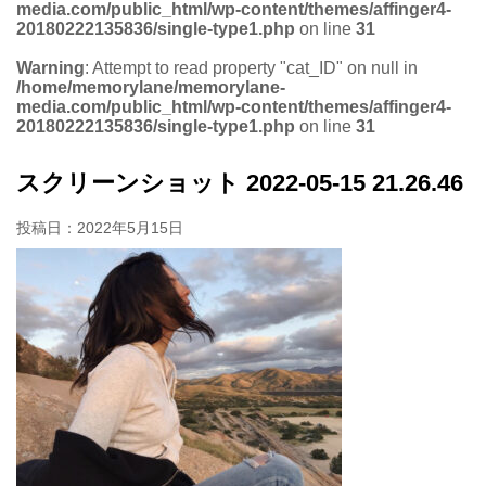
media.com/public_html/wp-content/themes/affinger4-
20180222135836/single-type1.php
on line
31
Warning
: Attempt to read property "cat_ID" on null in
/home/memorylane/memorylane-
media.com/public_html/wp-content/themes/affinger4-
20180222135836/single-type1.php
on line
31
スクリーンショット 2022-05-15 21.26.46
投稿日：
2022年5月15日