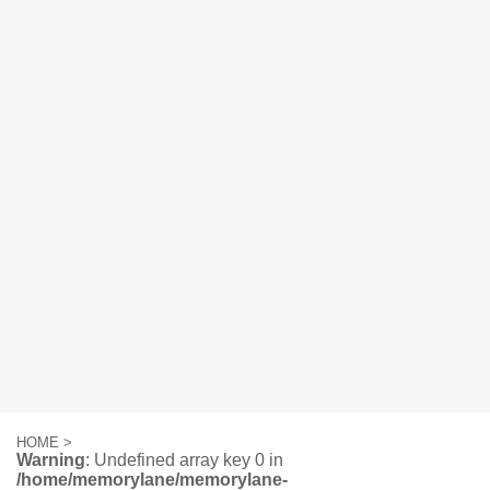
HOME
>
Warning
: Undefined array key 0 in
/home/memorylane/memorylane-