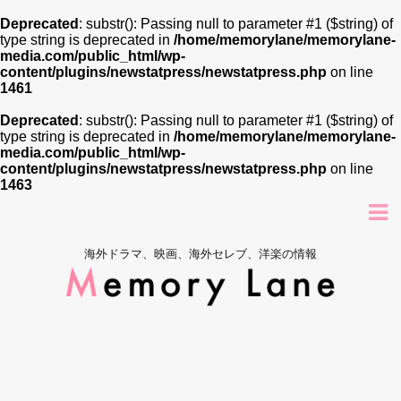
Deprecated
: substr(): Passing null to parameter #1 ($string) of
type string is deprecated in
/home/memorylane/memorylane-
media.com/public_html/wp-
content/plugins/newstatpress/newstatpress.php
on line
1461
Deprecated
: substr(): Passing null to parameter #1 ($string) of
type string is deprecated in
/home/memorylane/memorylane-
media.com/public_html/wp-
content/plugins/newstatpress/newstatpress.php
on line
1463
海外ドラマ、映画、海外セレブ、洋楽の情報