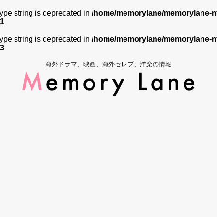
 type string is deprecated in
/home/memorylane/memorylane-me
1
 type string is deprecated in
/home/memorylane/memorylane-me
3
海外ドラマ、映画、海外セレブ、洋楽の情報