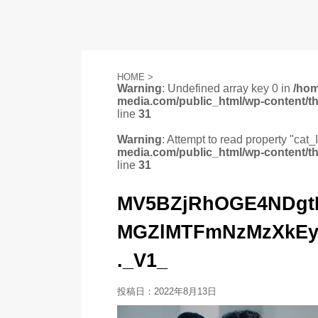
HOME
>
Warning
: Undefined array key 0 in
/ho
media.com/public_html/wp-content/t
line
31
Warning
: Attempt to read property "cat_
media.com/public_html/wp-content/t
line
31
MV5BZjRhOGE4NDgt
MGZlMTFmNzMzXkEy
._V1_
投稿日：
2022年8月13日