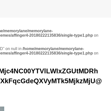
me/memorylane/memorylane-
hemes/affinger4-20180222135836/single-type1.php
on
ID" on null in
/home/memorylane/memorylane-
hemes/affinger4-20180222135836/single-type1.php
on
Mjc4NC00YTVlLWIxZGUtMDRh
XkFqcGdeQXVyMTk5MjkzMjU@