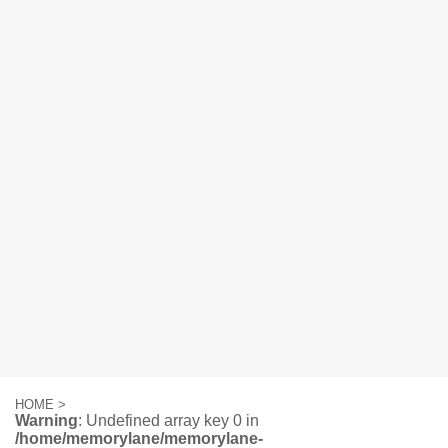
HOME
>
Warning
: Undefined array key 0 in
/home/memorylane/memorylane-