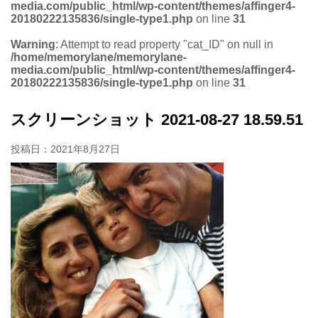
media.com/public_html/wp-content/themes/affinger4-
20180222135836/single-type1.php
on line
31
Warning
: Attempt to read property "cat_ID" on null in
/home/memorylane/memorylane-
media.com/public_html/wp-content/themes/affinger4-
20180222135836/single-type1.php
on line
31
スクリーンショット 2021-08-27 18.59.51
投稿日：
2021年8月27日