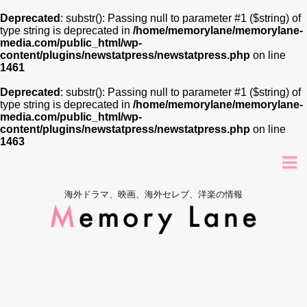
Deprecated
: substr(): Passing null to parameter #1 ($string) of
type string is deprecated in
/home/memorylane/memorylane-
media.com/public_html/wp-
content/plugins/newstatpress/newstatpress.php
on line
1461
Deprecated
: substr(): Passing null to parameter #1 ($string) of
type string is deprecated in
/home/memorylane/memorylane-
media.com/public_html/wp-
content/plugins/newstatpress/newstatpress.php
on line
1463
海外ドラマ、映画、海外セレブ、洋楽の情報