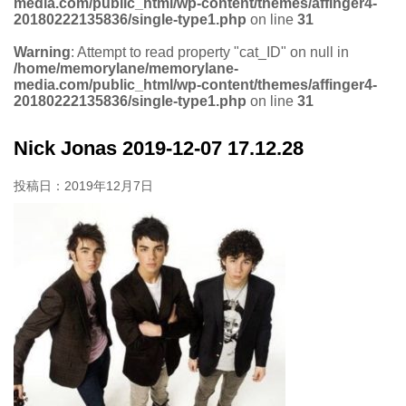
media.com/public_html/wp-content/themes/affinger4-
20180222135836/single-type1.php
on line
31
Warning
: Attempt to read property "cat_ID" on null in
/home/memorylane/memorylane-
media.com/public_html/wp-content/themes/affinger4-
20180222135836/single-type1.php
on line
31
Nick Jonas 2019-12-07 17.12.28
投稿日：
2019年12月7日