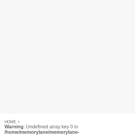
HOME
>
Warning
: Undefined array key 0 in
/home/memorylane/memorylane-