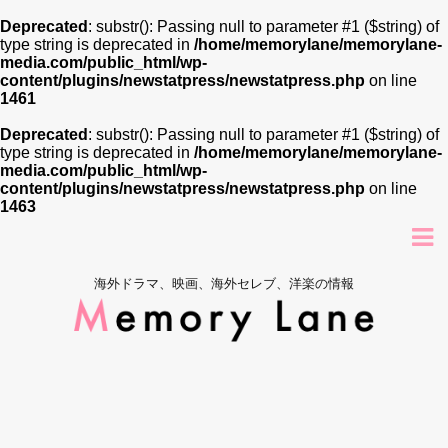
Deprecated
: substr(): Passing null to parameter #1 ($string) of
type string is deprecated in
/home/memorylane/memorylane-
media.com/public_html/wp-
content/plugins/newstatpress/newstatpress.php
on line
1461
Deprecated
: substr(): Passing null to parameter #1 ($string) of
type string is deprecated in
/home/memorylane/memorylane-
media.com/public_html/wp-
content/plugins/newstatpress/newstatpress.php
on line
1463
海外ドラマ、映画、海外セレブ、洋楽の情報