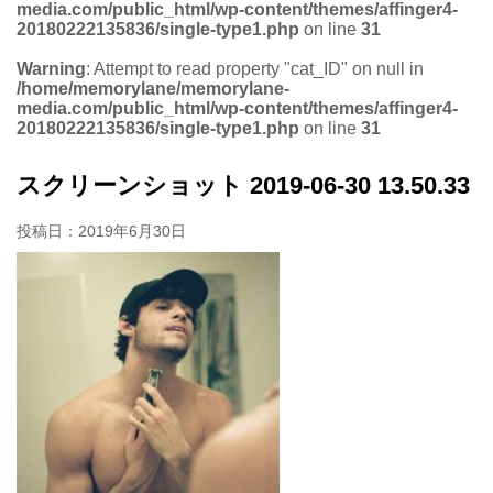
media.com/public_html/wp-content/themes/affinger4-
20180222135836/single-type1.php
on line
31
Warning
: Attempt to read property "cat_ID" on null in
/home/memorylane/memorylane-
media.com/public_html/wp-content/themes/affinger4-
20180222135836/single-type1.php
on line
31
スクリーンショット 2019-06-30 13.50.33
投稿日：
2019年6月30日