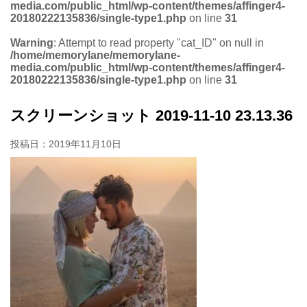
media.com/public_html/wp-content/themes/affinger4-
20180222135836/single-type1.php
on line
31
Warning
: Attempt to read property "cat_ID" on null in
/home/memorylane/memorylane-
media.com/public_html/wp-content/themes/affinger4-
20180222135836/single-type1.php
on line
31
スクリーンショット 2019-11-10 23.13.36
投稿日：
2019年11月10日