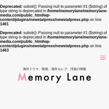
Deprecated
: substr(): Passing null to parameter #1 ($string) of
type string is deprecated in
/home/memorylane/memorylane-
media.com/public_html/wp-
content/plugins/newstatpress/newstatpress.php
on line
1461
Deprecated
: substr(): Passing null to parameter #1 ($string) of
type string is deprecated in
/home/memorylane/memorylane-
media.com/public_html/wp-
content/plugins/newstatpress/newstatpress.php
on line
1463
海外ドラマ、映画、海外セレブ、洋楽の情報