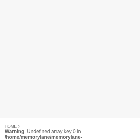
HOME
>
Warning
: Undefined array key 0 in
/home/memorylane/memorylane-