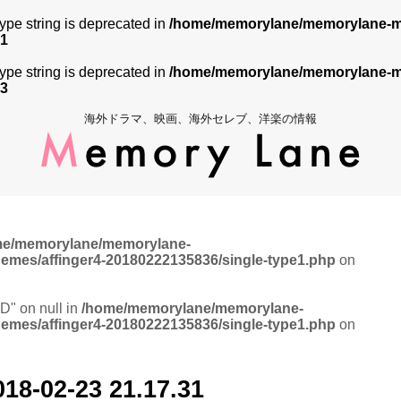
 type string is deprecated in
/home/memorylane/memorylane-me
1
 type string is deprecated in
/home/memorylane/memorylane-me
3
海外ドラマ、映画、海外セレブ、洋楽の情報
me/memorylane/memorylane-
hemes/affinger4-20180222135836/single-type1.php
on
ID" on null in
/home/memorylane/memorylane-
hemes/affinger4-20180222135836/single-type1.php
on
2-23 21.17.31