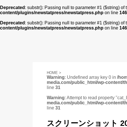
Deprecated
: substr(): Passing null to parameter #1 ($string) of
content/plugins/newstatpress/newstatpress.php
on line
146
Deprecated
: substr(): Passing null to parameter #1 ($string) of
content/plugins/newstatpress/newstatpress.php
on line
146
HOME
>
Warning
: Undefined array key 0 in
/ho
media.com/public_html/wp-content/t
line
31
Warning
: Attempt to read property "cat_
media.com/public_html/wp-content/t
line
31
スクリーンショット 2018-0