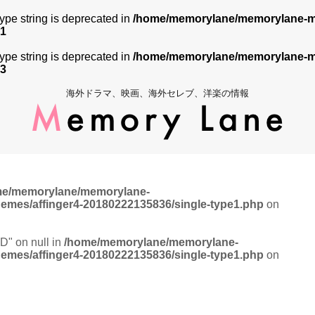
 type string is deprecated in
/home/memorylane/memorylane-me
1
 type string is deprecated in
/home/memorylane/memorylane-me
3
海外ドラマ、映画、海外セレブ、洋楽の情報
me/memorylane/memorylane-
hemes/affinger4-20180222135836/single-type1.php
on
ID" on null in
/home/memorylane/memorylane-
hemes/affinger4-20180222135836/single-type1.php
on