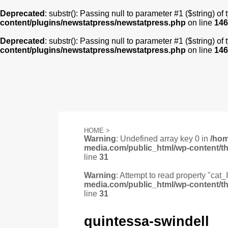
Deprecated
: substr(): Passing null to parameter #1 ($string) of
content/plugins/newstatpress/newstatpress.php
on line
146
Deprecated
: substr(): Passing null to parameter #1 ($string) of
content/plugins/newstatpress/newstatpress.php
on line
146
HOME
>
Warning
: Undefined array key 0 in
/ho
media.com/public_html/wp-content/t
line
31
Warning
: Attempt to read property "cat_
media.com/public_html/wp-content/t
line
31
quintessa-swindell