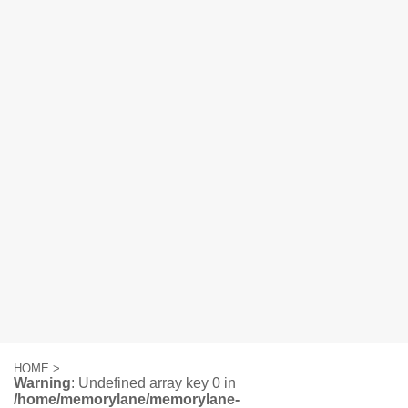
HOME
>
Warning
: Undefined array key 0 in
/home/memorylane/memorylane-