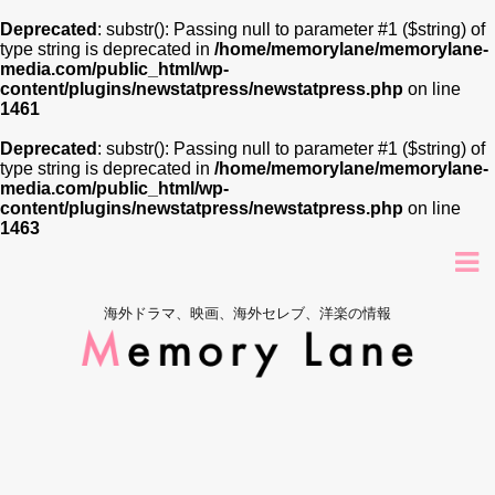
Deprecated
: substr(): Passing null to parameter #1 ($string) of
type string is deprecated in
/home/memorylane/memorylane-
media.com/public_html/wp-
content/plugins/newstatpress/newstatpress.php
on line
1461
Deprecated
: substr(): Passing null to parameter #1 ($string) of
type string is deprecated in
/home/memorylane/memorylane-
media.com/public_html/wp-
content/plugins/newstatpress/newstatpress.php
on line
1463
海外ドラマ、映画、海外セレブ、洋楽の情報