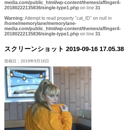
media.com/public_html/wp-content/themes/affinger4-
20180222135836/single-type1.php
on line
31
Warning
: Attempt to read property "cat_ID" on null in
/home/memorylane/memorylane-
media.com/public_html/wp-content/themes/affinger4-
20180222135836/single-type1.php
on line
31
スクリーンショット 2019-09-16 17.05.38
投稿日：
2019年9月16日