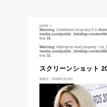
HOME
>
Warning
: Undefined array key 0 in
/ho
media.com/public_html/wp-content/t
line
31
Warning
: Attempt to read property "cat_
media.com/public_html/wp-content/t
line
31
スクリーンショット 2019-0
投稿日：
2019年1月14日