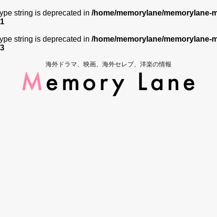
 type string is deprecated in
/home/memorylane/memorylane-me
1
 type string is deprecated in
/home/memorylane/memorylane-me
3
海外ドラマ、映画、海外セレブ、洋楽の情報