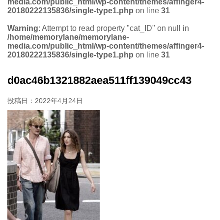
media.com/public_html/wp-content/themes/affinger4-
20180222135836/single-type1.php
on line
31
Warning
: Attempt to read property "cat_ID" on null in
/home/memorylane/memorylane-
media.com/public_html/wp-content/themes/affinger4-
20180222135836/single-type1.php
on line
31
d0ac46b1321882aea511ff139049cc43
投稿日：
2022年4月24日