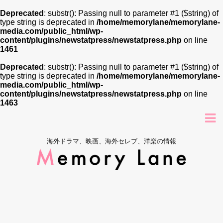
Deprecated
: substr(): Passing null to parameter #1 ($string) of
type string is deprecated in
/home/memorylane/memorylane-
media.com/public_html/wp-
content/plugins/newstatpress/newstatpress.php
on line
1461
Deprecated
: substr(): Passing null to parameter #1 ($string) of
type string is deprecated in
/home/memorylane/memorylane-
media.com/public_html/wp-
content/plugins/newstatpress/newstatpress.php
on line
1463
海外ドラマ、映画、海外セレブ、洋楽の情報