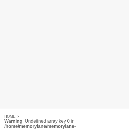
HOME
>
Warning
: Undefined array key 0 in
/home/memorylane/memorylane-