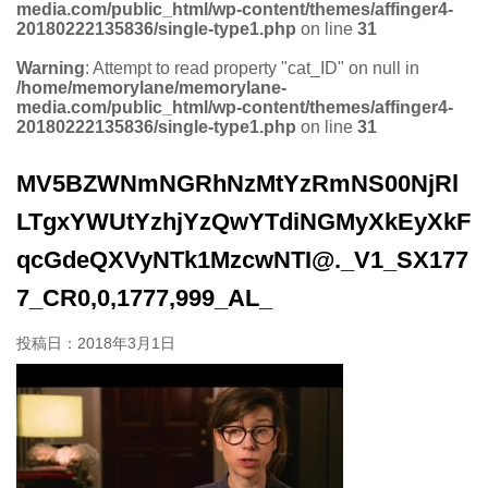
media.com/public_html/wp-content/themes/affinger4-
20180222135836/single-type1.php
on line
31
Warning
: Attempt to read property "cat_ID" on null in
/home/memorylane/memorylane-
media.com/public_html/wp-content/themes/affinger4-
20180222135836/single-type1.php
on line
31
MV5BZWNmNGRhNzMtYzRmNS00NjRl
LTgxYWUtYzhjYzQwYTdiNGMyXkEyXkF
qcGdeQXVyNTk1MzcwNTI@._V1_SX177
7_CR0,0,1777,999_AL_
投稿日：
2018年3月1日