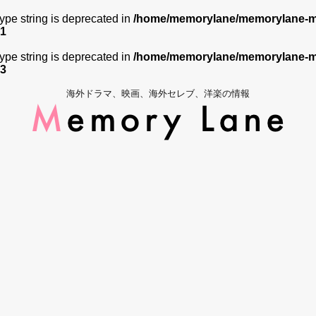
 type string is deprecated in
/home/memorylane/memorylane-me
1
 type string is deprecated in
/home/memorylane/memorylane-me
3
海外ドラマ、映画、海外セレブ、洋楽の情報