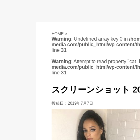
HOME
>
Warning
: Undefined array key 0 in
/ho
media.com/public_html/wp-content/t
line
31
Warning
: Attempt to read property "cat_
media.com/public_html/wp-content/t
line
31
スクリーンショット 2019-0
投稿日：
2019年7月7日