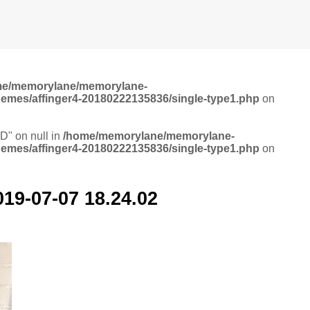
me/memorylane/memorylane-
hemes/affinger4-20180222135836/single-type1.php
on
ID" on null in
/home/memorylane/memorylane-
hemes/affinger4-20180222135836/single-type1.php
on
7-07 18.24.02