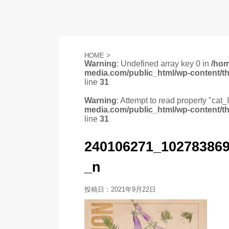
HOME
>
Warning
: Undefined array key 0 in
/ho
media.com/public_html/wp-content/t
line
31
Warning
: Attempt to read property "cat_
media.com/public_html/wp-content/t
line
31
240106271_10278386
_n
投稿日：
2021年9月22日