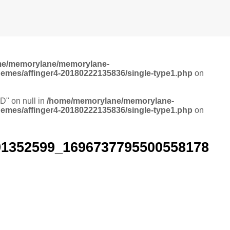
me/memorylane/memorylane-
hemes/affinger4-20180222135836/single-type1.php
on
ID" on null in
/home/memorylane/memorylane-
hemes/affinger4-20180222135836/single-type1.php
on
91352599_1696737795500558178