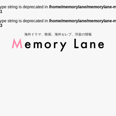
 type string is deprecated in
/home/memorylane/memorylane-me
1
 type string is deprecated in
/home/memorylane/memorylane-me
3
海外ドラマ、映画、海外セレブ、洋楽の情報