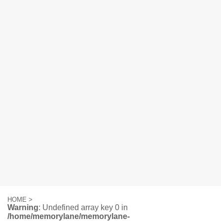
HOME
>
Warning
: Undefined array key 0 in
/home/memorylane/memorylane-