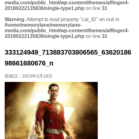
media.com/public_html/wp-content/themes/affinger4-
20180222135836/single-type1.php
on line
31
Warning
: Attempt to read property "cat_ID" on null in
/home/memorylane/memorylane-
media.com/public_html/wp-content/themes/affinger4-
20180222135836/single-type1.php
on line
31
333124949_713883703806565_63620186
98661680676_n
投稿日：
2023年3月18日