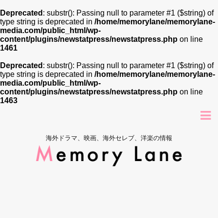
Deprecated
: substr(): Passing null to parameter #1 ($string) of
type string is deprecated in
/home/memorylane/memorylane-
media.com/public_html/wp-
content/plugins/newstatpress/newstatpress.php
on line
1461
Deprecated
: substr(): Passing null to parameter #1 ($string) of
type string is deprecated in
/home/memorylane/memorylane-
media.com/public_html/wp-
content/plugins/newstatpress/newstatpress.php
on line
1463
海外ドラマ、映画、海外セレブ、洋楽の情報