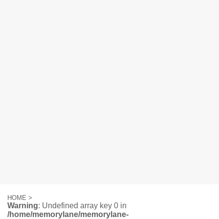
HOME
>
Warning
: Undefined array key 0 in
/home/memorylane/memorylane-