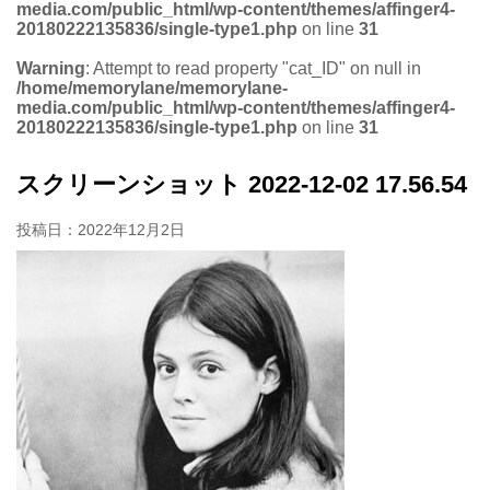
media.com/public_html/wp-content/themes/affinger4-
20180222135836/single-type1.php
on line
31
Warning
: Attempt to read property "cat_ID" on null in
/home/memorylane/memorylane-
media.com/public_html/wp-content/themes/affinger4-
20180222135836/single-type1.php
on line
31
スクリーンショット 2022-12-02 17.56.54
投稿日：
2022年12月2日