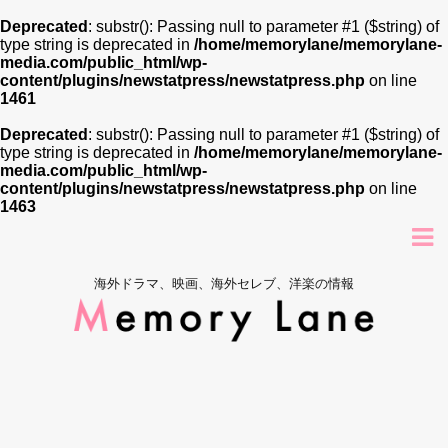
Deprecated
: substr(): Passing null to parameter #1 ($string) of
type string is deprecated in
/home/memorylane/memorylane-
media.com/public_html/wp-
content/plugins/newstatpress/newstatpress.php
on line
1461
Deprecated
: substr(): Passing null to parameter #1 ($string) of
type string is deprecated in
/home/memorylane/memorylane-
media.com/public_html/wp-
content/plugins/newstatpress/newstatpress.php
on line
1463
海外ドラマ、映画、海外セレブ、洋楽の情報