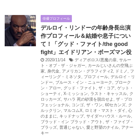
俳優プロフィール
デルロイ・リンドーの年齢身長出演
作プロフィール＆結婚や息子につい
て！「グッド・ファイト/the good
fight」エイドリアン・ボーズマン役
2020/11/14
ディアボロス/悪魔の扉
,
サルー
ト・オブ・ザ・ジャガー
,
カールじいさんの空飛ぶ
家
,
身代金
,
アメリカン・グラフィティ2
,
ドミノ
,
フ
ィーリング・ミネソタ
,
プロフィール
,
デルロイ・リ
ンドー
,
ブルース・イン・ニューヨーク
,
ブローク
ン・アロー
,
グッド・ファイト
,
ザ・コア
,
ゲット・
ショーティ
,
X-ミッション
,
ラスト・キャッスル
,
ク
ロッカーズ
,
サハラ 死の砂漠を脱出せよ
,
ザ・プロ
フェッショナル
,
コンゴ
,
ザ・ワン
,
60セカンズ
,
ク
ルックリン
,
マルコムX
,
ロミオ・マスト・ダイ
,
心
のままに
,
キッドナップ
,
サイダーハウス・ルール
,
ブラッド・イン ブラッド・アウト
,
ザ・ファイブ・
ブラッズ
,
普通じゃない
,
愛と野望のナイル
,
アナー
キー