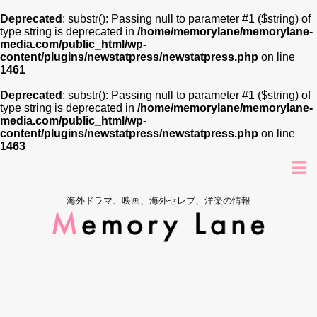
Deprecated
: substr(): Passing null to parameter #1 ($string) of
type string is deprecated in
/home/memorylane/memorylane-
media.com/public_html/wp-
content/plugins/newstatpress/newstatpress.php
on line
1461
Deprecated
: substr(): Passing null to parameter #1 ($string) of
type string is deprecated in
/home/memorylane/memorylane-
media.com/public_html/wp-
content/plugins/newstatpress/newstatpress.php
on line
1463
海外ドラマ、映画、海外セレブ、洋楽の情報