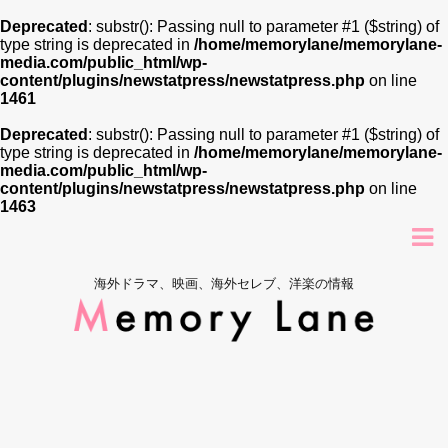
Deprecated
: substr(): Passing null to parameter #1 ($string) of
type string is deprecated in
/home/memorylane/memorylane-
media.com/public_html/wp-
content/plugins/newstatpress/newstatpress.php
on line
1461
Deprecated
: substr(): Passing null to parameter #1 ($string) of
type string is deprecated in
/home/memorylane/memorylane-
media.com/public_html/wp-
content/plugins/newstatpress/newstatpress.php
on line
1463
海外ドラマ、映画、海外セレブ、洋楽の情報