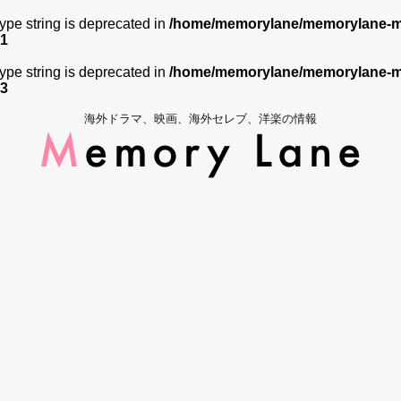
 type string is deprecated in
/home/memorylane/memorylane-me
1
 type string is deprecated in
/home/memorylane/memorylane-me
3
海外ドラマ、映画、海外セレブ、洋楽の情報