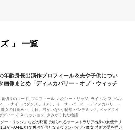
ズ 」 一覧
の年齢身長出演作プロフィール＆夫や子供につい
タ画像まとめ「ディスカバリー・オブ・ウィッチ
9 裏切りのコード
,
プロフィール
,
ハクソー・リッジ
,
ライト/オフ
,
ベル
ィー・ナイトはダンステリア
,
テリーサ・パーマー
,
ディスカバリー・
 魔女の目覚め～
,
明日、君がいない
,
呪怨 パンデミック
,
ベッドタイ
ボディーズ
,
X-ミッション
,
きみがくれた物語
クソー・リッジ」などの映画で知られるオーストラリア出身の女優テリ
4月1日からU-NEXTで独占配信となるヴァンパイア×魔女 禁断の愛を描い