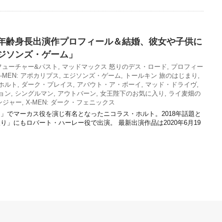
年齢身長出演作プロフィール＆結婚、彼女や子供に
ジソンズ・ゲーム」
: フューチャー&パスト
,
マッドマックス 怒りのデス・ロード
,
プロフィー
X-MEN: アポカリプス
,
エジソンズ・ゲーム
,
トールキン 旅のはじまり
,
ホルト
,
ダーク・プレイス
,
アバウト・ア・ボーイ
,
マッド・ドライヴ
,
ョン
,
シングルマン
,
アウトバーン
,
女王陛下のお気に入り
,
ライ麦畑の
ンジャー
,
X-MEN: ダーク・フェニックス
」でマーカス役を演じ有名となったニコラス・ホルト。2018年話題と
」にもロバート・ハーレー役で出演。 最新出演作品は2020年6月19