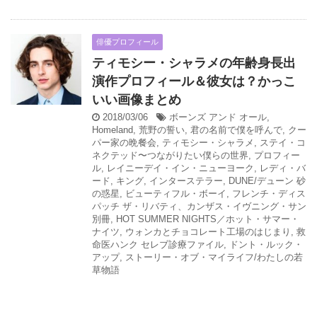
俳優プロフィール
ティモシー・シャラメの年齢身長出
演作プロフィール＆彼女は？かっこ
いい画像まとめ
2018/03/06
ボーンズ アンド オール
,
Homeland
,
荒野の誓い
,
君の名前で僕を呼んで
,
クー
パー家の晩餐会
,
ティモシー・シャラメ
,
ステイ・コ
ネクテッド〜つながりたい僕らの世界
,
プロフィー
ル
,
レイニーデイ・イン・ニューヨーク
,
レディ・バ
ード
,
キング
,
インターステラー
,
DUNE/デューン 砂
の惑星
,
ビューティフル・ボーイ
,
フレンチ・ディス
パッチ ザ・リバティ、カンザス・イヴニング・サン
別冊
,
HOT SUMMER NIGHTS／ホット・サマー・
ナイツ
,
ウォンカとチョコレート工場のはじまり
,
救
命医ハンク セレブ診療ファイル
,
ドント・ルック・
アップ
,
ストーリー・オブ・マイライフ/わたしの若
草物語