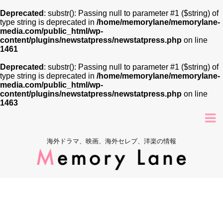
Deprecated
: substr(): Passing null to parameter #1 ($string) of
type string is deprecated in
/home/memorylane/memorylane-
media.com/public_html/wp-
content/plugins/newstatpress/newstatpress.php
on line
1461
Deprecated
: substr(): Passing null to parameter #1 ($string) of
type string is deprecated in
/home/memorylane/memorylane-
media.com/public_html/wp-
content/plugins/newstatpress/newstatpress.php
on line
1463
海外ドラマ、映画、海外セレブ、洋楽の情報