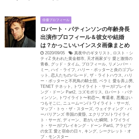
俳優プロフィール
ロバート・パティンソンの年齢身長
出演作プロフィール＆彼女や結婚
は？かっこいいインスタ画像まとめ
2020/09/05
真夜中のギタリスト
,
ロスト・シ
ティZ 失われた黄金都市
,
天才画家ダリ 愛と激情の
青春
,
グッド・タイム
,
プロフィール
,
リメンバー・
ミー
,
ハイ・ライフ
,
ハリー・ポッターと炎のゴブレ
ット
,
恋人たちのパレード
,
ザ・ライトハウス
,
ハリ
ー・ポッターと不死鳥の騎士団
,
ベラミ 愛を弄ぶ男
,
TENET テネット
,
トワイライト・サーガ/ブレイキ
ング・ドーン Part2
,
コズモポリス
,
ロバート・パテ
ィンソン
,
トワイライト〜初恋〜
,
奪還者
,
悪魔はい
つもそこに
,
ニュームーン/トワイライト・サーガ
,
マップ・トゥ・ザ・スターズ
,
ウェイティング・バ
ーバリアンズ 帝国の黄昏
,
エクリプス/トワイライ
ト・サーガ
,
ディーン、君がいた瞬間
,
トワイライ
ト・サーガ/ブレイキング・ドーン Part1
,
アラビア
の女王 愛と宿命の日々
,
キング
,
シークレット・オ
ブ・モンスター