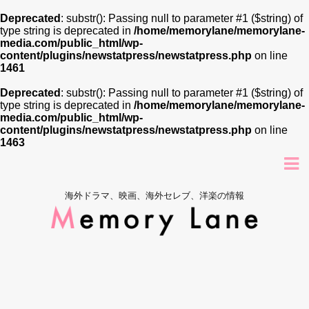
Deprecated
: substr(): Passing null to parameter #1 ($string) of
type string is deprecated in
/home/memorylane/memorylane-
media.com/public_html/wp-
content/plugins/newstatpress/newstatpress.php
on line
1461
Deprecated
: substr(): Passing null to parameter #1 ($string) of
type string is deprecated in
/home/memorylane/memorylane-
media.com/public_html/wp-
content/plugins/newstatpress/newstatpress.php
on line
1463
海外ドラマ、映画、海外セレブ、洋楽の情報