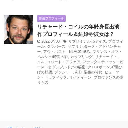
俳優プロフィール
リチャード・コイルの年齢身長出演
作プロフィール＆結婚や彼女は？
2022/04/03
サブリミナル
,
5デイズ
,
プロフィ
ール
,
グラバーズ
,
サブリナ:ダーク・アドベンチャ
ー
,
アウトポスト BLACK SUN
,
プリンス・オブ・
ペルシャ/時間の砂
,
カップリング
,
リチャード・コ
イル
,
コバート・アフェア
,
ファンタスティック・ビ
ーストとダンブルドアの秘密
,
クロスボーンズ/黒ひ
げの野望
,
プッシャー
,
A.D. 聖書の時代
,
ヒューマ
ン・トラフィック
,
リバティーン
,
プロヴァンスの贈
りもの