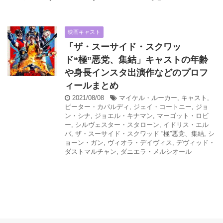
映画キャスト
「ザ・スーサイド・スクワッ
ド“極”悪党、集結」キャストの年齢
や身長インスタ出演作などのプロフ
ィールまとめ
2021/08/08
マイケル・ルーカー
,
キャスト
,
ピーター・カパルディ
,
ジェイ・コートニー
,
ジョ
ン・シナ
,
ジョエル・キナマン
,
マーゴット・ロビ
ー
,
シルヴェスター・スタローン
,
イドリス・エル
バ
,
ザ・スーサイド・スクワッド “極”悪党、集結
,
シ
ョーン・ガン
,
ヴィオラ・デイヴィス
,
デヴィッド・
ダストマルチャン
,
ダニエラ・メルシオール