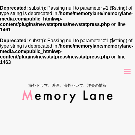
Deprecated
: substr(): Passing null to parameter #1 ($string) of
type string is deprecated in
/home/memorylane/memorylane-
media.com/public_html/wp-
content/plugins/newstatpress/newstatpress.php
on line
1461
Deprecated
: substr(): Passing null to parameter #1 ($string) of
type string is deprecated in
/home/memorylane/memorylane-
media.com/public_html/wp-
content/plugins/newstatpress/newstatpress.php
on line
1463
海外ドラマ、映画、海外セレブ、洋楽の情報