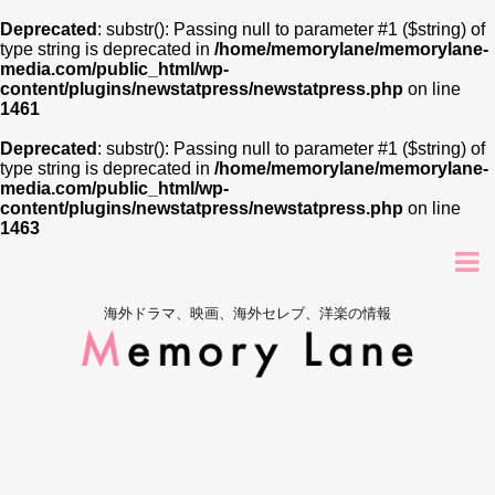
Deprecated
: substr(): Passing null to parameter #1 ($string) of
type string is deprecated in
/home/memorylane/memorylane-
media.com/public_html/wp-
content/plugins/newstatpress/newstatpress.php
on line
1461
Deprecated
: substr(): Passing null to parameter #1 ($string) of
type string is deprecated in
/home/memorylane/memorylane-
media.com/public_html/wp-
content/plugins/newstatpress/newstatpress.php
on line
1463
海外ドラマ、映画、海外セレブ、洋楽の情報