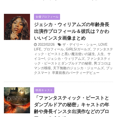
女優プロフィール
ジェシカ・ウィリアムズの年齢身長
出演作プロフィール＆彼氏は？かわ
いいインスタ画像まとめ
2022/02/26
ザ・デイリー・ショー
,
LOVE
LIFE
,
プロフィール
,
GIRLS/ガールズ
,
ファンタステ
ィック・ビーストと黒い魔法使いの誕生
,
人生、サ
イコー!
,
ジェシカ・ウィリアムズ
,
ファンタスティ
ック・ビーストとダンブルドアの秘密
,
男ゴコロは
マンガ模様
,
天下無敵のジェシカ・ジェームズ
,
ブッ
クスマート 卒業前夜のパーティーデビュー
映画キャスト
「ファンタスティック・ビーストと
ダンブルドアの秘密」キャストの年
齢や身長インスタ出演作などのプロ