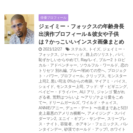
俳優プロフィール
ジェイミー・フォックスの年齢身長
出演作プロフィール＆彼女や子供
は？かっこいいインスタ画像まとめ
2021/12/27
ステルス
,
トイズ
,
ジェイミー・
フォックス
,
ジャーヘッド
,
路上のソリスト
,
パパ、
恥ずかしいからやめて!
,
Ray/レイ
,
ブルー2 トロピ
カル・アドベンチャー
,
ソウルフル・ワールド
,
恋の
トリセツ 別れ編
,
ブルー/初めての空へ
,
プロジェク
ト・パワー
,
プロフィール
,
クリップス
,
モンスター
上司2
,
黒い司法 0%からの奇跡
,
マイアミ・バイス
,
シェイド
,
モンスター上司
,
フッド: ザ・ビギニング
,
ベイビー・ドライバー
,
ALI アリ
,
ジャンゴ 繋がれ
ざる者
,
荒野はつらいよ 〜アリゾナより愛をこめ
て〜
,
ドリームガールズ
,
ワイルド・チェイス
,
ANNIE/アニー
,
デュー・デート 〜出産まであと5日!
史上最悪のアメリカ横断〜
,
アメイジング・スパイ
ダーマン2
,
エニイ・ギブン・サンデー
,
スリープレ
ス・ナイト
,
容疑者、ホアキン・フェニックス
,
バレ
ンタインデー
,
砂漠でホールド・アップ!
,
ホワイト